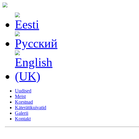
Uudised
Meist
Korstnad
Käterätikuivatid
Galerii
Kontakt